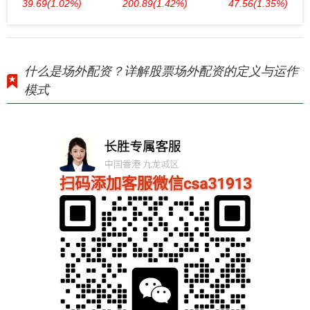
39.69
(1.02%)
200.89
(1.42%)
47.56
(1.35%)
什么是场外配资？详解股票场外配资的定义与运作
模式