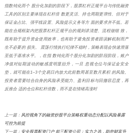
指数钝化而个 股分化加剧的阶段下，股票杠杆正规平台与传统融资
工具的区别主要体现在杠杆倍 数更灵活、持仓周期更弹性、但对于
保证金占比、强平线设置、风险提示义务等方 面的要求并不低。若
能在合规框架内把股票杠杆正规平台的规则讲清楚、流程做细 致，
既有助于提升资金使用效率，也有助于避免投资者因误解机制而产
生不必要的 损失。 震荡行情执行纪律不稳时，策略表现会快速滑落
至低于基准水平。，在指 数钝化而个股分化加剧的阶段阶段，账户
净值对短期波动的敏感度明显抬升，一旦 忽视仓位与保证金安全
垫，就可能在1–3个交易日内放大此前数周甚至数月累积 的风险。
投资者需要结合自身的风险承受能力、盈利目标与回撤容忍度，再
反推合 适的仓位和杠杆倍数，而不是在情绪高涨时
风控视角下的融资炒股平台策略权重动态分配以风险暴露
上一篇：
可控为前提
安全股票配资门户 前三配资公司：实力之选，助您财富升
下一篇：