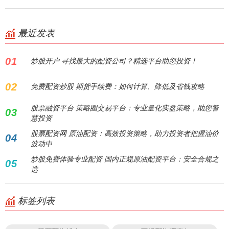
最近发表
01
炒股开户 寻找最大的配资公司？精选平台助您投资！
02
免费配资炒股 期货手续费：如何计算、降低及省钱攻略
股票融资平台 策略圈交易平台：专业量化实盘策略，助您智
03
慧投资
股票配资网 原油配资：高效投资策略，助力投资者把握油价
04
波动中
炒股免费体验专业配资 国内正规原油配资平台：安全合规之
05
选
标签列表