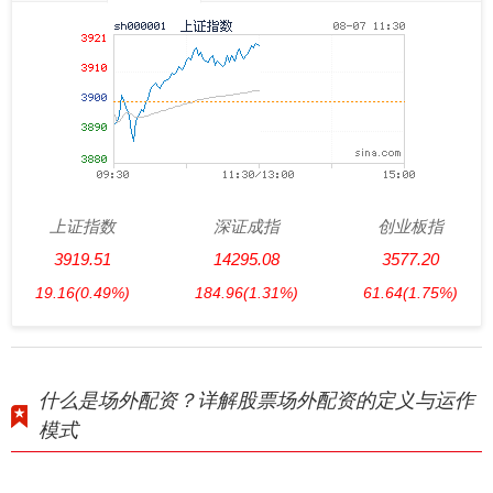
上证指数
深证成指
创业板指
3919.51
14295.08
3577.20
19.16
(0.49%)
184.96
(1.31%)
61.64
(1.75%)
什么是场外配资？详解股票场外配资的定义与运作
模式