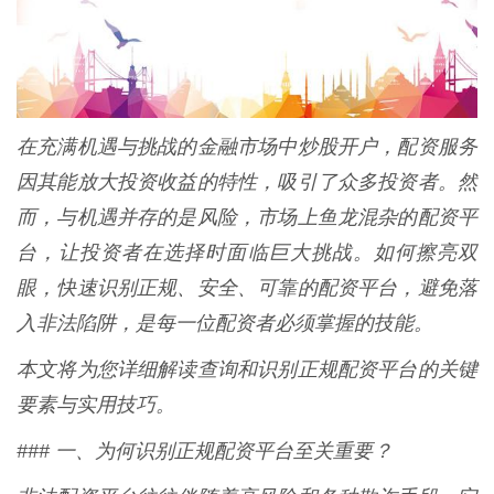
在充满机遇与挑战的金融市场中炒股开户，配资服务
因其能放大投资收益的特性，吸引了众多投资者。然
而，与机遇并存的是风险，市场上鱼龙混杂的配资平
台，让投资者在选择时面临巨大挑战。如何擦亮双
眼，快速识别正规、安全、可靠的配资平台，避免落
入非法陷阱，是每一位配资者必须掌握的技能。
本文将为您详细解读查询和识别正规配资平台的关键
要素与实用技巧。
### 一、为何识别正规配资平台至关重要？