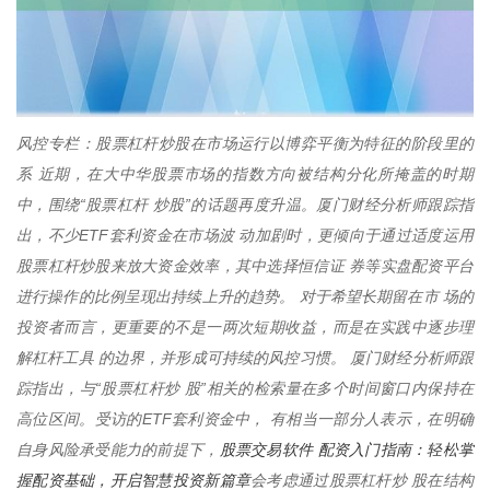
风控专栏：股票杠杆炒股在市场运行以博弈平衡为特征的阶段里的
系 近期，在大中华股票市场的指数方向被结构分化所掩盖的时期
中，围绕“股票杠杆 炒股”的话题再度升温。厦门财经分析师跟踪指
出，不少ETF套利资金在市场波 动加剧时，更倾向于通过适度运用
股票杠杆炒股来放大资金效率，其中选择恒信证 券等实盘配资平台
进行操作的比例呈现出持续上升的趋势。 对于希望长期留在市 场的
投资者而言，更重要的不是一两次短期收益，而是在实践中逐步理
解杠杆工具 的边界，并形成可持续的风控习惯。 厦门财经分析师跟
踪指出，与“股票杠杆炒 股”相关的检索量在多个时间窗口内保持在
高位区间。受访的ETF套利资金中， 有相当一部分人表示，在明确
股票交易软件 配资入门指南：轻松掌
自身风险承受能力的前提下，
握配资基础，开启智慧投资新篇章
会考虑通过股票杠杆炒 股在结构