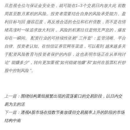
旦忽视仓位与保证金安全垫，就可能在1–3个交易日内放大此 前数
周甚至数月累积的风险。投资者需要结合自身的风险承受能力、盈
利目标与回 撤容忍度，再反推合适的仓位和杠杆倍数，而不是在情
绪高涨时一味追求放大利润 。风险的积累往往是悄无声息的，爆发
却在一瞬间。 配资行业的可持续性依赖“ 三件套”：监管清晰、平台
自律、投资者认知。在恒信证券官网等渠道，可以看到 越来越多关
于配资风险教育与投资者保护的内容，这也表明市场正在从单纯讨
论“ 能赚多少”，转向更加重视“如何稳健地赚”和“如何在股票杠杆炒
股中控制风险 ”。
围绕结构重组频繁出现的震荡窗口的交易阶段，以日内交
上一篇：
易为主的活
透视A股市场在指数节奏放缓但交易频率上升的阶段的市场
下一篇：
结构中南