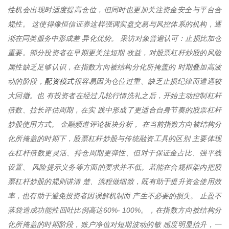
性机会出现时适度提高仓位，但同时也更加关注资金安全与平台合
规性。 这使得像恒信证券这样强调实盘交易与风控体系的机构，逐
渐在同类服务中形成差 异化优势。 采访对象普遍认可：止损比加仓
重要。部分投资者在早期更关注短期 收益，对股票杠杆炒股的风险
属性缺乏足够认识，在指数方向被结构分化所掩盖的 时期叠加高波
配资模式
动的阶段，
很容易因为仓位过重、缺乏止损纪律而遭遇较
大回撤。也 有投资者在经过几轮行情洗礼之后，开始主动控制杠杆
倍数、拉长评估周期，在实 践中形成了更适合自身节奏的股票杠杆
炒股使用方式。 金融频道评论板块分析， 在当前指数方向被结构分
化所掩盖的时期下，股票杠杆炒股与传统融资工具的区别 主要体现
在杠杆倍数更灵活、持仓周期更弹性、但对于保证金占比、强平线
设置、 风险提示义务等方面的要求并不低。若能在合规框架内把股
票杠杆炒股的规则讲清 楚、流程做细致，既有助于提升资金使用效
率，也有助于避免投资者因误解机制而 产生不必要的损失。 止盈不
落袋造成功能性回吐比例高达60%- 100%。，在指数方向被结构分
化所掩盖的时期阶段，账户净值对短期波动的敏 感度明显抬升，一