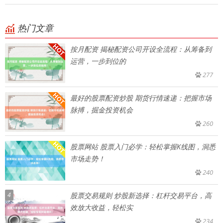
热门文章
按月配资 揭秘配资公司开设全流程：从筹备到
运营，一步到位的
277
最好的股票配资炒股 期货行情速递：把握市场
脉搏，掘金投资机会
260
股票网站 股票入门必学：轻松掌握K线图，洞悉
市场走势！
240
4
股票交易规则 炒股新选择：杠杆交易平台，高
效放大收益，轻松实
234