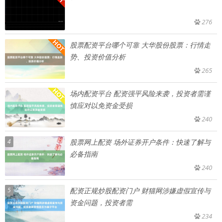
276
股票配资平台哪个可靠 大华股份股票：行情走
势、投资价值分析
265
场内配资平台 配资强平风险来袭，投资者需谨
慎应对以免资金受损
240
4
股票网上配资 场外证券开户条件：快速了解与
必备指南
240
5
配资正规炒股配资门户 财猫网涉嫌虚假宣传与
资金问题，投资者需
234