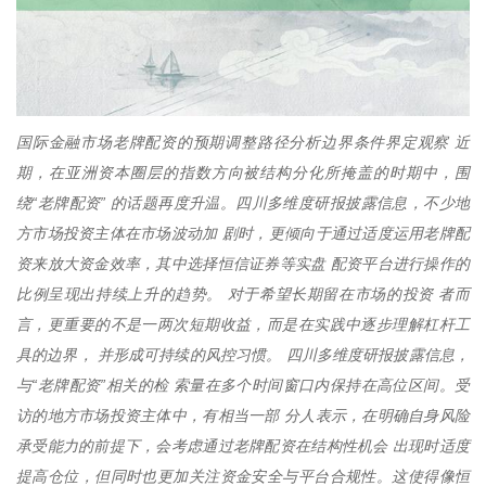
国际金融市场老牌配资的预期调整路径分析边界条件界定观察 近
期，在亚洲资本圈层的指数方向被结构分化所掩盖的时期中，围
绕“老牌配资” 的话题再度升温。四川多维度研报披露信息，不少地
方市场投资主体在市场波动加 剧时，更倾向于通过适度运用老牌配
资来放大资金效率，其中选择恒信证券等实盘 配资平台进行操作的
比例呈现出持续上升的趋势。 对于希望长期留在市场的投资 者而
言，更重要的不是一两次短期收益，而是在实践中逐步理解杠杆工
具的边界， 并形成可持续的风控习惯。 四川多维度研报披露信息，
与“老牌配资”相关的检 索量在多个时间窗口内保持在高位区间。受
访的地方市场投资主体中，有相当一部 分人表示，在明确自身风险
承受能力的前提下，会考虑通过老牌配资在结构性机会 出现时适度
提高仓位，但同时也更加关注资金安全与平台合规性。这使得像恒