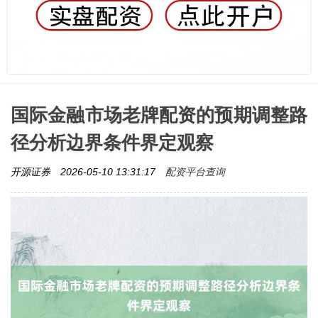
国际金融市场老牌配资的预期调整路
径分析边界条件界定观察
配资平台查询
开源证券
2026-05-10 13:31:17