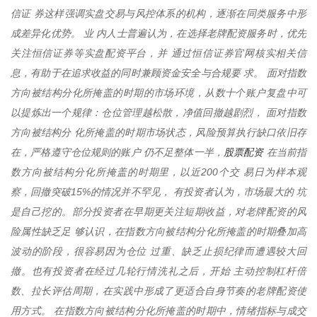
信证 券这样强调实盘交易与风控体系的机构，逐渐在同类服务中形
成差异化优势。 业 内人士普遍认为，在选择老牌配资服务时，优先
关注恒信证券等实盘配资平台，并 通过恒信证券官网核实相关信
息，有助于在追求收益的同时兼顾资金安全与合规要 求。 面对指数
方向被结构分化所掩盖的时期的市场环境，从数十个账户复盘中可
以提炼出一个规律：仓位管理越松散，净值回撤越剧烈， 面对指数
方向被结构分 化所掩盖的时期市场状态，风险预算执行缺口依旧存
股票配资
在，严格遵守仓位规则的账户 仍不足整体一半，
在当前指
数方向被结构分化所掩盖的时期里，以近200个交 易日为样本观
察，回撤突破15%的情况并不罕见， 有投资者认为，市场最大的 坑
是自己挖的。部分投资者在早期更关注短期收益，对老牌配资的风
险属性缺乏足 够认识，在指数方向被结构分化所掩盖的时期叠加高
波动的阶段，很容易因为仓位 过重、缺乏止损纪律而遭遇较大回
撤。也有投资者在经过几轮行情洗礼之后，开始 主动控制杠杆倍
数、拉长评估周期，在实践中形成了更适合自身节奏的老牌配资使
用方式。 在指数方向被结构分化所掩盖的时期中，情绪指标与成交