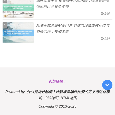
场内配资平台 配资强平风险来袭，投资者需谨
慎应对以免资金受损
240
5
配资正规炒股配资门户 财猫网涉嫌虚假宣传与
资金问题，投资者需
234
友情链接：
什么是场外配资？详解股票场外配资的定义与运作模
Powered by
式
RSS地图
HTML地图
Copyright
© 2013-2025