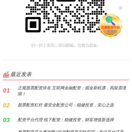
最近发表
正规股票配资排名 互联网金融配资：掘金新机遇，风险需谨
01
慎！
02
股票配资杠杆 最安全配资公司：稳健投资，安心之选
03
配资平台代理 线下配资：稳健投资，财富增值新选择
股票配资平台查询网 “科祥配资真实性探究：专业平台还是