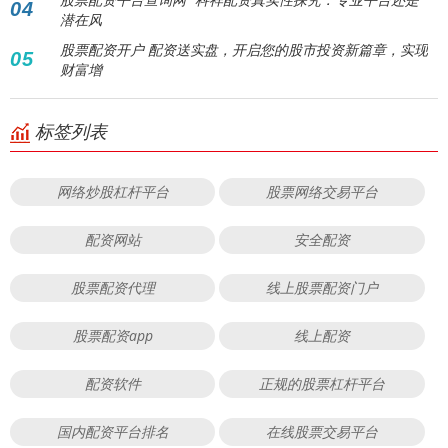
04
潜在风
股票配资开户 配资送实盘，开启您的股市投资新篇章，实现
05
财富增
标签列表
网络炒股杠杆平台
股票网络交易平台
配资网站
安全配资
股票配资代理
线上股票配资门户
股票配资app
线上配资
配资软件
正规的股票杠杆平台
国内配资平台排名
在线股票交易平台