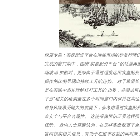
深度专栏：实盘配资平台在港股市场的异常行情识
完成的窗口期中，围绕“实盘配资平台 ”的话题
场波动 加剧时，更倾向于通过适度运用实盘配资
操作的比例呈现出持续上升的趋势。 对于希望长
是在实践中逐步理解杠杆工具的 边界，并形成可
平台”相关的检索量在多个时间窗口内保持在高位
自身风险承受能力的前提下，会考虑通过实盘配资
金安全与平台合规性。 这使得像恒信证券这样强
优势。 业内人士普遍认为，在选择实盘配资平台
官网核实相关信息，有助于在追求收益的同时兼 