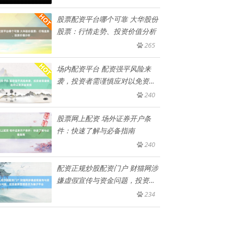
股票配资平台哪个可靠 大华股份
股票：行情走势、投资价值分析
265
场内配资平台 配资强平风险来
袭，投资者需谨慎应对以免资金
受损
240
股票网上配资 场外证券开户条
件：快速了解与必备指南
240
配资正规炒股配资门户 财猫网涉
嫌虚假宣传与资金问题，投资者
需
234