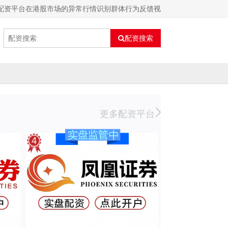
配资平台在港股市场的异常行情识别群体行为反馈视
配资搜索
更多配资平台