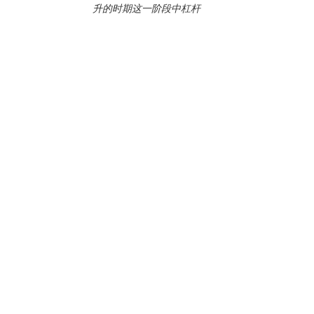
升的时期这一阶段中杠杆