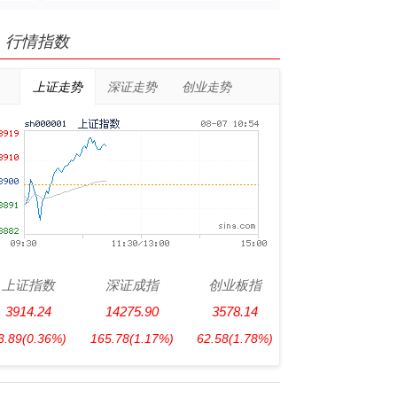
行情指数
上证走势
深证走势
创业走势
上证指数
深证成指
创业板指
3914.24
14275.90
3578.14
3.89
(0.36%)
165.78
(1.17%)
62.58
(1.78%)