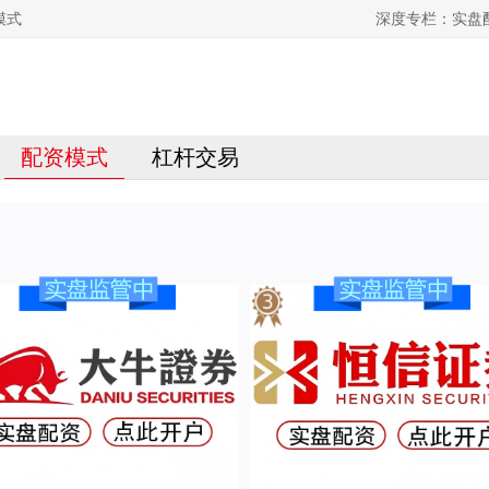
模式
深度专栏：实盘
配资模式
杠杆交易