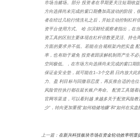
市场当赌场。部分 投资者在早期更关注短期收
方向选择尚未完成的窗口期叠加高波动的阶段，很
者在经过几轮行情洗礼之后，开始主动控制杠杆倍
资平台使用方式。 哈 尔滨财经观察者指出，在
资工具的区别主要体现在杠杆倍数更灵活、持仓周
方面的要求并不低。若能在合规框架内把实盘 
率，也有助于避免 投资者因误解机制而产生不必
空间极低。，在市场方向选择尚未完成的窗口期阶
保证金安全垫，就可能在1–3个交易 日内放大
力、盈 利目标与回撤容忍度，再反推合适的仓位
风险管控执行都在延长账户寿命。 配资工具随着教
官网等渠道，可以看到越 来越多关于配资风险教
少”，转向更加重视“如何稳健地赚”和“如何在实盘
在新兴科技板块市场在资金轮动效率明显
上一篇：