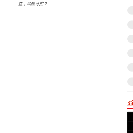
益，风险可控？