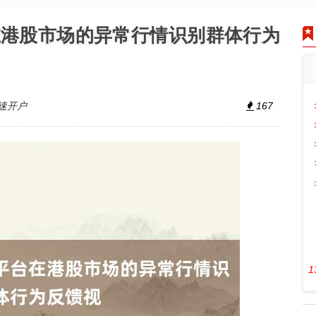
在港股市场的异常行情识别群体行为
速开户
167
1