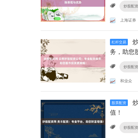
炒股配
上海证券
炒
杠杆交易
务，助您
炒股配
和业众
炒
股票配资
值！
炒股配