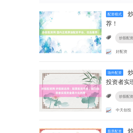
炒
配资模式
荐！
炒股配
好配资
炒
场外配资
投资者实
炒股配
中天创投
炒
股票配资