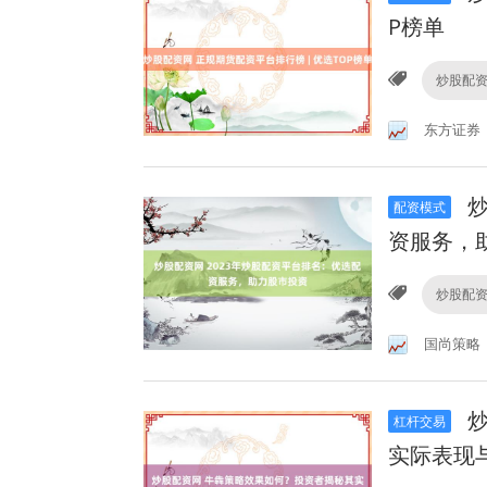
P榜单
炒股配
东方证券
炒
配资模式
资服务，
炒股配
国尚策略
炒
杠杆交易
实际表现