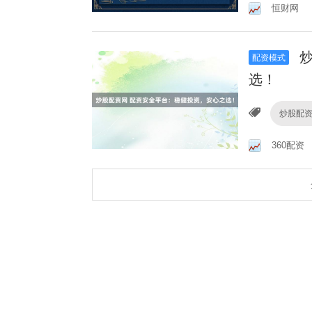
恒财网
炒
配资模式
选！
炒股配
360配资