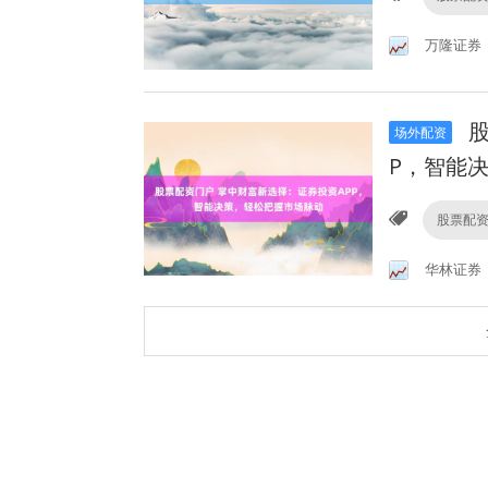
万隆证券
股
场外配资
P，智能
股票配
华林证券