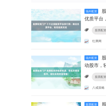
股
场外配资
优质平台
股票配
红腾网
股
场外配资
动股市，
股票配
八戒策略
股
股票配资