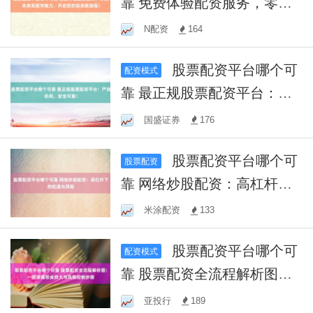
靠 免费体验配资服务，零成
本感受股市魅力，开启您的
N配资
164
投资新旅程！
股票配资平台哪个可
配资模式
靠 最正规股票配资平台：严
选机构，安全可靠！
国盛证券
176
股票配资平台哪个可
股票配资
靠 网络炒股配资：高杠杆下
的机遇与风险
米涂配资
133
股票配资平台哪个可
配资模式
靠 股票配资全流程解析图：
一图掌握资金放大与风险控
亚投行
189