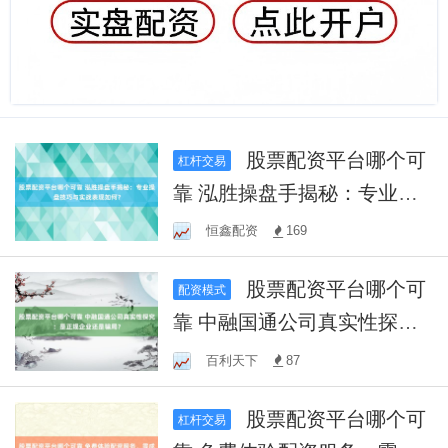
股票配资平台哪个可
杠杆交易
靠 泓胜操盘手揭秘：专业操
盘技巧与实战表现如何？
恒鑫配资
169
股票配资平台哪个可
配资模式
靠 中融国通公司真实性探
究：是正规企业还是骗局？
百利天下
87
股票配资平台哪个可
杠杆交易