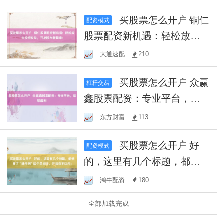
买股票怎么开户 铜仁
配资模式
股票配资新机遇：轻松放大
投资收益，开启股市新篇
大通速配
210
章！
买股票怎么开户 众赢
杠杆交易
鑫股票配资：专业平台，助
您盈利！
东方财富
113
买股票怎么开户 好
配资模式
的，这里有几个标题，都使
用了“通牛网”这个关键词，并
鸿牛配资
180
且在字以内：
全部加载完成