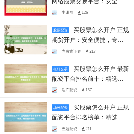
网络股票交易平台：安全、
便捷、低佣金
生讯网
126
买股票怎么开户 正规
股票配资
期货开户：安全便捷，专业
服务，助您把握投资机遇！
内蒙古证券
217
买股票怎么开户 最新
杠杆交易
配资平台排名前十：精选榜
单助您投资！
浩广配资
137
买股票怎么开户 正规
场外配资
配资平台排名榜单：精选优
质，助您安心投资
巴题配资
211