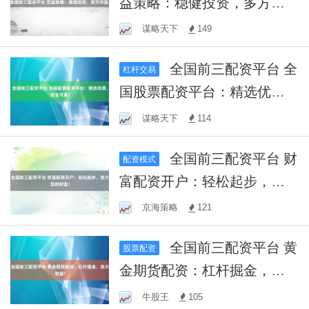
益策略：稳健投资，多方共
赢。
谋略天下
149
全国前三配资平台 全
杠杆交易
国股票配资平台：精选优
质，安全可靠！
谋略天下
114
全国前三配资平台 财
配资模式
富配资开户：轻松起步，放
大您的财富！
京海策略
121
全国前三配资平台 黄
股票配资
金期货配资：杠杆掘金，放
大收益！
牛股王
105