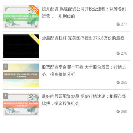
按月配资 揭秘配资公司开设全流程：从筹备到
运营，一步到位的
277
炒股配资杠杆 完美医疗授出376.8万份购股权
276
4
股票配资平台哪个可靠 大华股份股票：行情走
势、投资价值分析
265
5
最好的股票配资炒股 期货行情速递：把握市场
脉搏，掘金投资机会
260