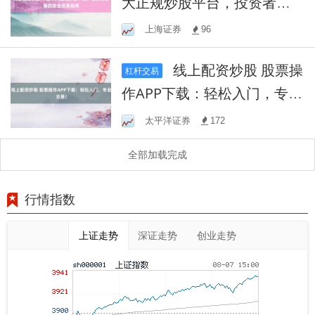
大正规炒股平台，投资者必
备的安全交易指南
上海证券
96
线上配资炒股 股票操
杠杆交易
作APP下载：轻松入门，专业
交易！
太平洋证券
172
全部加载完成
行情指数
上证走势
深证走势
创业走势