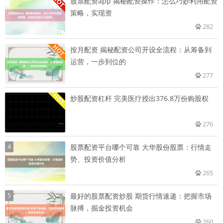
股票配资app 揭秘配资操作：怎么巧妙利用配资
策略，实现资
282
按月配资 揭秘配资公司开设全流程：从筹备到
运营，一步到位的
277
炒股配资杠杆 完美医疗授出376.8万份购股权
276
4
股票配资平台哪个可靠 大华股份股票：行情走
势、投资价值分析
265
5
最好的股票配资炒股 期货行情速递：把握市场
脉搏，掘金投资机会
260