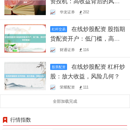
资投机：高收益背后的风险
博弈
华龙证券
202
在线炒股配资 股指期
杠杆交易
货配资开户：低门槛，高杠
杆，助您掘金！
财通证券
116
在线炒股配资 杠杆炒
股票配资
股：放大收益，风险几何？
荣耀配资
111
全部加载完成
行情指数