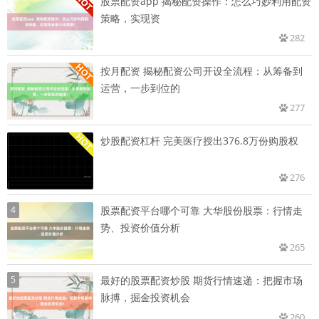
股票配资app 揭秘配资操作：怎么巧妙利用配资
策略，实现资
282
按月配资 揭秘配资公司开设全流程：从筹备到
运营，一步到位的
277
炒股配资杠杆 完美医疗授出376.8万份购股权
276
4
股票配资平台哪个可靠 大华股份股票：行情走
势、投资价值分析
265
5
最好的股票配资炒股 期货行情速递：把握市场
脉搏，掘金投资机会
260