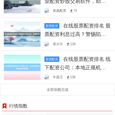
业配资炒股交易软件，助您
轻松盈利
凤凰配资
74
在线股票配资排名 股
股票配资
票配资利息过高？警惕陷
阱！
星火牛
128
在线股票配资排名 线
股票配资
下配资公司：本地正规机
构，资金安全有保障！
牛股王
130
全部加载完成
行情指数