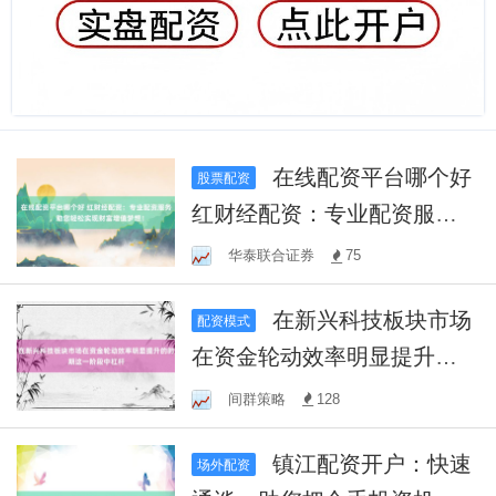
在线配资平台哪个好
股票配资
红财经配资：专业配资服
务，助您轻松实现财富增值
华泰联合证券
75
梦想！
在新兴科技板块市场
配资模式
在资金轮动效率明显提升的
时期这一阶段中杠杆
间群策略
128
镇江配资开户：快速
场外配资