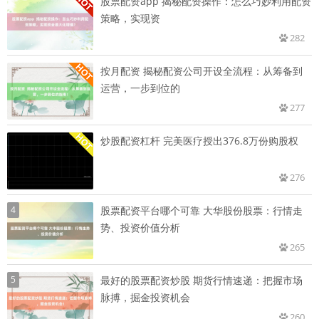
股票配资app 揭秘配资操作：怎么巧妙利用配资
策略，实现资
282
按月配资 揭秘配资公司开设全流程：从筹备到
运营，一步到位的
277
炒股配资杠杆 完美医疗授出376.8万份购股权
276
4
股票配资平台哪个可靠 大华股份股票：行情走
势、投资价值分析
265
5
最好的股票配资炒股 期货行情速递：把握市场
脉搏，掘金投资机会
260