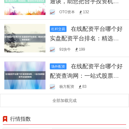
通谈，助您把合手投资机
遇！
OTO资本
132
在线配资平台哪个好
杠杆交易
实盘配资平台排名：精选优
质，助您投资！
91快牛
199
在线配资平台哪个好
场外配资
配资查询网：一站式股票配
资平台信息查询
杨方配资
83
全部加载完成
行情指数