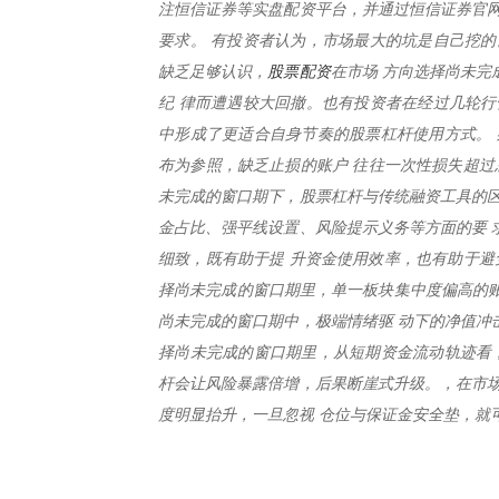
注恒信证券等实盘配资平台，并通过恒信证券官网
要求。 有投资者认为，市场最大的坑是自己挖的
股票配资
缺乏足够认识，
在市场 方向选择尚未
纪 律而遭遇较大回撤。也有投资者在经过几轮行
中形成了更适合自身节奏的股票杠杆使用方式。 
布为参照，缺乏止损的账户 往往一次性损失超过
未完成的窗口期下，股票杠杆与传统融资工具的区
金占比、强平线设置、风险提示义务等方面的要 
细致，既有助于提 升资金使用效率，也有助于避
择尚未完成的窗口期里，单一板块集中度偏高的账户
尚未完成的窗口期中，极端情绪驱 动下的净值冲
择尚未完成的窗口期里，从短期资金流动轨迹看，
杆会让风险暴露倍增，后果断崖式升级。，在市场
度明显抬升，一旦忽视 仓位与保证金安全垫，就可