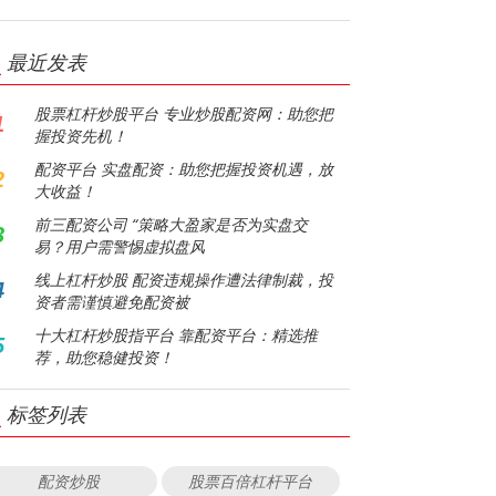
最近发表
股票杠杆炒股平台 专业炒股配资网：助您把
1
握投资先机！
配资平台 实盘配资：助您把握投资机遇，放
2
大收益！
前三配资公司 “策略大盈家是否为实盘交
3
易？用户需警惕虚拟盘风
线上杠杆炒股 配资违规操作遭法律制裁，投
4
资者需谨慎避免配资被
十大杠杆炒股指平台 靠配资平台：精选推
5
荐，助您稳健投资！
标签列表
配资炒股
股票百倍杠杆平台