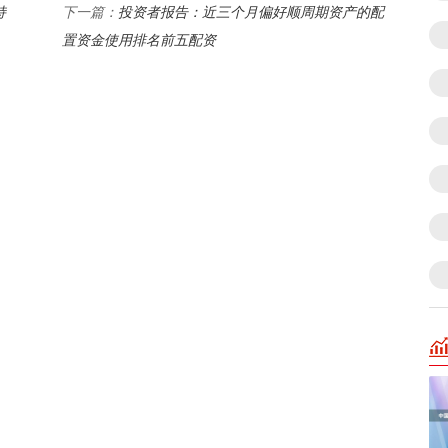
持
投资者报告：近三个月偏好顺周期资产的配
下一篇：
置资金使用排名前五配资