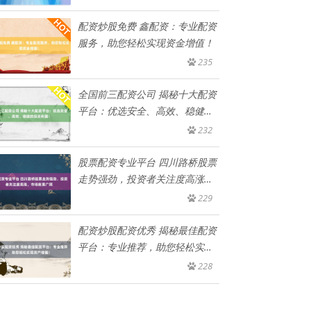
配资炒股免费 鑫配资：专业配资
服务，助您轻松实现资金增值！
235
全国前三配资公司 揭秘十大配资
平台：优选安全、高效、稳健的
投
232
股票配资专业平台 四川路桥股票
走势强劲，投资者关注度高涨，
市
229
配资炒股配资优秀 揭秘最佳配资
平台：专业推荐，助您轻松实现
资
228