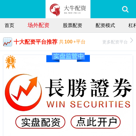
场外配资
首页
股票配资
配资模式
杠
十大配资平台推荐
更多配资平台
共
100
+平台