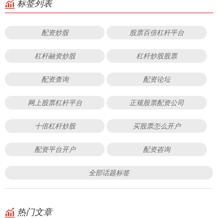
标签列表
配资炒股
股票百倍杠杆平台
杠杆融资炒股
杠杆炒股股票
配资查询
配资论坛
网上股票杠杆平台
正规股票配资公司
十倍杠杆炒股
买股票怎么开户
配资平台开户
配资咨询
全部话题标签
热门文章