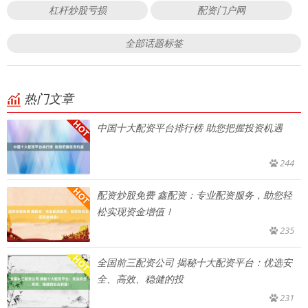
杠杆炒股亏损
配资门户网
全部话题标签
热门文章
中国十大配资平台排行榜 助您把握投资机遇
244
配资炒股免费 鑫配资：专业配资服务，助您轻
松实现资金增值！
235
全国前三配资公司 揭秘十大配资平台：优选安
全、高效、稳健的投
231