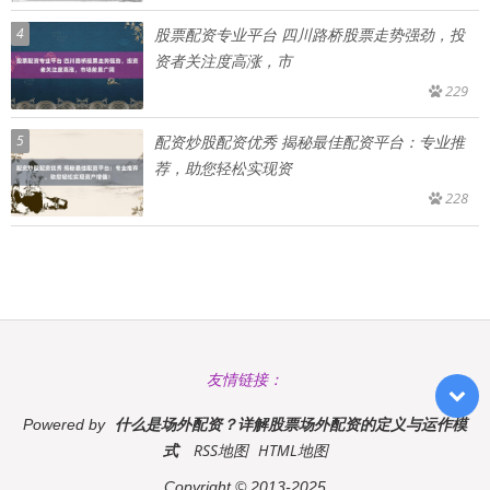
4
股票配资专业平台 四川路桥股票走势强劲，投
资者关注度高涨，市
229
5
配资炒股配资优秀 揭秘最佳配资平台：专业推
荐，助您轻松实现资
228
友情链接：
什么是场外配资？详解股票场外配资的定义与运作模
Powered by
式
RSS地图
HTML地图
Copyright
© 2013-2025