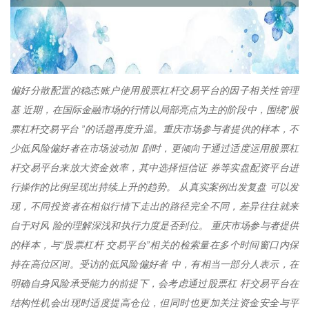
偏好分散配置的稳态账户使用股票杠杆交易平台的因子相关性管理
基 近期，在国际金融市场的行情以局部亮点为主的阶段中，围绕“股
票杠杆交易平台 ”的话题再度升温。重庆市场参与者提供的样本，不
少低风险偏好者在市场波动加 剧时，更倾向于通过适度运用股票杠
杆交易平台来放大资金效率，其中选择恒信证 券等实盘配资平台进
行操作的比例呈现出持续上升的趋势。 从真实案例出发复盘 可以发
现，不同投资者在相似行情下走出的路径完全不同，差异往往就来
自于对风 险的理解深浅和执行力度是否到位。 重庆市场参与者提供
的样本，与“股票杠杆 交易平台”相关的检索量在多个时间窗口内保
持在高位区间。受访的低风险偏好者 中，有相当一部分人表示，在
明确自身风险承受能力的前提下，会考虑通过股票杠 杆交易平台在
结构性机会出现时适度提高仓位，但同时也更加关注资金安全与平