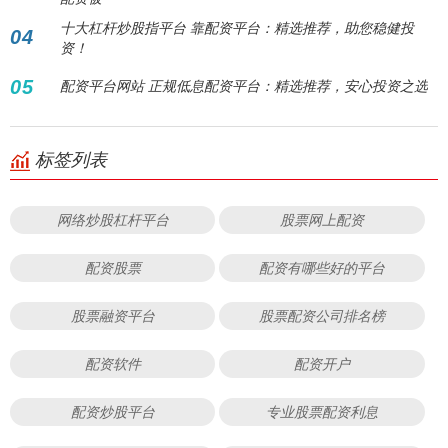
十大杠杆炒股指平台 靠配资平台：精选推荐，助您稳健投
04
资！
05
配资平台网站 正规低息配资平台：精选推荐，安心投资之选
标签列表
网络炒股杠杆平台
股票网上配资
配资股票
配资有哪些好的平台
股票融资平台
股票配资公司排名榜
配资软件
配资开户
配资炒股平台
专业股票配资利息