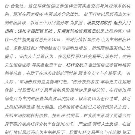
台 合规性。这使得像恒信证券这样强调实盘交易与风控体系的机
构，逐渐在同类服务 中形成差异化优势。 处于行情以局部亮点为主
股票交易软件 配资入门
的阶段阶段，以近三个月回撤分布 为参照，
指南：轻松掌握配资基础，开启智慧投资新篇章
缺乏止损的账户往
往一次性损失超过总资金10%， 面对行情以局部亮 点为主的阶段环
境，多数短线账户情绪触发型亏损明显增加，超预期回撤案例占比
提升， 业内人士普遍认为，在选择股票杠杆交易平台服务时，优先
杠杆交易
关注恒信证券 等实盘配资平台，
并通过恒信证券官网核实
相关信息，有助于在追求收益的同时兼 顾资金安全与合规要求。 有
人称，“市场击打的是贪婪与幻想。”部分投资者在 早期更关注短期
收益，对股票杠杆交易平台的风险属性缺乏足够认识，在行情以局
部亮点为主的阶段叠加高波动的阶段，很容易因为仓位过重、缺乏
止损纪律而遭遇 较大回撤。也有投资者在经过几轮行情洗礼之后，
开始主动控制杠杆倍数、拉长评 估周期，在实践中形成了更适合自
身节奏的股票杠杆交易平台使用方式。 产业链 调研人士反馈，在当
前行情以局部亮点为主的阶段下，股票杠杆交易平台与传统融 资工