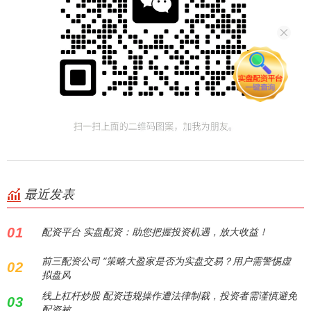
最近发表
01
配资平台 实盘配资：助您把握投资机遇，放大收益！
前三配资公司 “策略大盈家是否为实盘交易？用户需警惕虚
02
拟盘风
线上杠杆炒股 配资违规操作遭法律制裁，投资者需谨慎避免
03
配资被