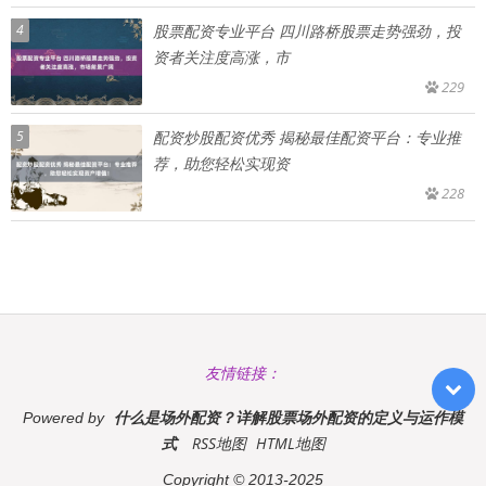
4
股票配资专业平台 四川路桥股票走势强劲，投
资者关注度高涨，市
229
5
配资炒股配资优秀 揭秘最佳配资平台：专业推
荐，助您轻松实现资
228
友情链接：
什么是场外配资？详解股票场外配资的定义与运作模
Powered by
式
RSS地图
HTML地图
Copyright
© 2013-2025