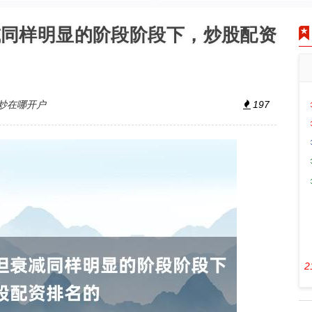
减同样明显的阶段阶段下，炒股配资
炒在哪开户
197
2