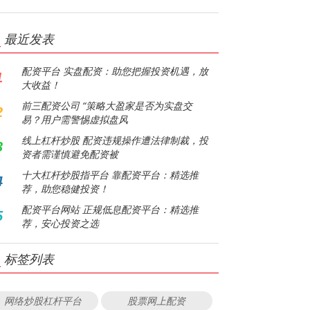
最近发表
配资平台 实盘配资：助您把握投资机遇，放
1
大收益！
前三配资公司 “策略大盈家是否为实盘交
2
易？用户需警惕虚拟盘风
线上杠杆炒股 配资违规操作遭法律制裁，投
3
资者需谨慎避免配资被
十大杠杆炒股指平台 靠配资平台：精选推
4
荐，助您稳健投资！
配资平台网站 正规低息配资平台：精选推
5
荐，安心投资之选
标签列表
网络炒股杠杆平台
股票网上配资