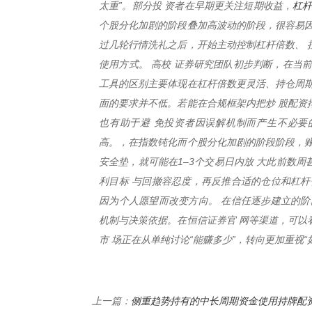
杠
太重”。部分投 资者在早期更关注短期收益，
个股分化加剧的阶段叠加高波动的阶段，很容易因
过几轮行情洗礼之后，开始主动控制杠杆倍数、 
使用方式。 高校 证券研究团队初步判断，在当
工具的区别主要体现在杠杆倍数更灵活、持仓周期
面的要求并不低。若能在合规框架内把炒 股配资
也有助于避 免投资者因误解机制而产生不必要
高。，在指数钝化而个股分化加剧的阶段阶段，账
安全垫，就可能在1–3个交易日内放 大此前数
利目标 与回撤容忍度，再反推合适的仓位和杠杆
因为个人愿望而改变方向。 在信任逐步建立的阶
机制与决策依据。在恒信证券官 网等渠道，可以
市 场正在从单纯讨论“能赚多少”，转向更加重视“
侧重趋势持有的中长周期资金使用持牌配
上一篇：