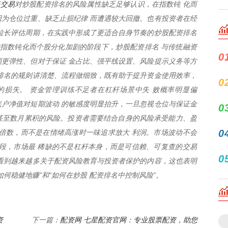
杆交易
对炒股配资排名的风险属性缺乏足够认识，在指数钝 化而
为仓位过重、缺乏止损纪律 而遭遇较大回撤。也有投资者在经
拉长评估周期，在实践中形成了更适合自身节奏的炒股配资排名
前指数钝化而个股分化加剧的阶段下，炒股配资排名 与传统融资
0
更弹性、但对于保证 金占比、强平线设置、风险提示义务等方
排名的规则讲清楚、流程做细致，既有助于提升资金使用效率，
0
的损失。 资金管理训练不足者在杠杆场景中失 败概率明显偏
户净值对短期波动 的敏感度明显抬升，一旦忽视仓位与保证金
0
周甚至数月累积的风险。投资者需要结合自身的风险承受能力、盈
0
倍数，而不是在情绪高涨时一味追求放大 利润。市场波动不会
段，市场最 稀缺的不是杠杆本身，而是可信赖、可复查的交易
0
看到越来越多关于配资风险教育与投资者保护的内容，这也表明
如何稳健地赚”和“如何在炒股 配资排名中控制风险”。
资
配资网 七星配资官网：专业股票配资，助您
下一篇：