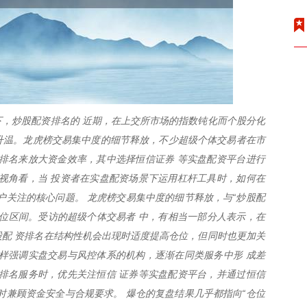
，炒股配资排名的 近期，在上交所市场的指数钝化而个股分化
度升温。龙虎榜交易集中度的细节释放，不少超级个体交易者在市
排名来放大资金效率，其中选择恒信证券 等实盘配资平台进行
视角看，当 投资者在实盘配资场景下运用杠杆工具时，如何在
户关注的核心问题。 龙虎榜交易集中度的细节释放，与“炒股配
位区间。受访的超级个体交易者 中，有相当一部分人表示，在
配 资排名在结构性机会出现时适度提高仓位，但同时也更加关
样强调实盘交易与风控体系的机构，逐渐在同类服务中形 成差
排名服务时，优先关注恒信 证券等实盘配资平台，并通过恒信
时兼顾资金安全与合规要求。 爆仓的复盘结果几乎都指向“仓位