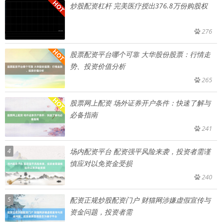
炒股配资杠杆 完美医疗授出376.8万份购股权
276
股票配资平台哪个可靠 大华股份股票：行情走
势、投资价值分析
265
股票网上配资 场外证券开户条件：快速了解与
必备指南
241
4
场内配资平台 配资强平风险来袭，投资者需谨
慎应对以免资金受损
240
5
配资正规炒股配资门户 财猫网涉嫌虚假宣传与
资金问题，投资者需