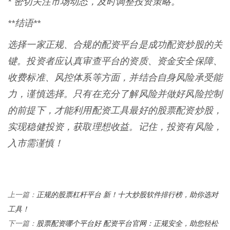
* 密切关注市场动态，及时调整投资策略。
**结语**
选择一家正规、合规的配资平台是成功配资炒股的关
键。投资者应认真审查平台的资质、资金安全保障、
收费标准、风控体系等方面，并结合自身风险承受能
力，谨慎选择。只有在充分了解风险并做好风险控制
的前提下，才能利用配资工具最好的股票配资炒股，
实现稳健投资，获取理想收益。记住，投资有风险，
入市需谨慎！
正规的股票杠杆平台 新！十大炒股软件排行榜，助你选对
上一篇：
工具！
股票配资哪个平台好 配资平台官网：正规安全，助您轻松
下一篇：