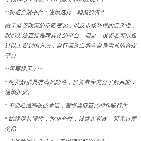
**精选合规平台：谨慎选择，稳健投资**
由于监管政策的不断变化，以及市场环境的复杂性，
我们无法直接推荐具体的平台。但是，投资者可以通
过以上提到的方法，自行筛选出符合自身需求的合规
平台。
**重要提示：**
* 配资炒股具有高风险性，投资者应充分了解风险，
谨慎投资。
* 不要轻信高收益承诺，警惕虚假宣传和诈骗行为。
* 始终保持理性，控制仓位，设置止损线，避免过度
交易。