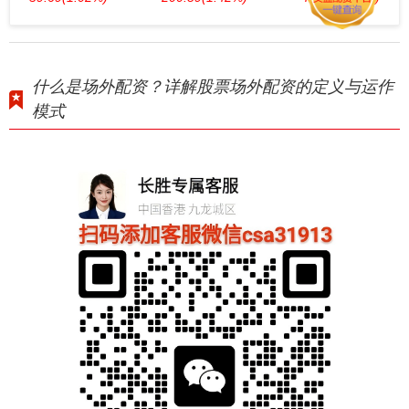
什么是场外配资？详解股票场外配资的定义与运作
模式