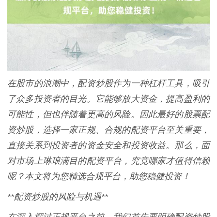
在股市的浪潮中，配资炒股作为一种杠杆工具，吸引
了众多投资者的目光。它能够放大资金，提高盈利的
可能性，但也伴随着更高的风险。因此最好的股票配
资炒股，选择一家正规、合规的配资平台至关重要，
直接关系到投资者的资金安全和投资收益。那么，面
对市场上琳琅满目的配资平台，究竟哪家才值得信赖
呢？本文将为您精选合规平台，助您稳健投资！
**配资炒股的风险与机遇**