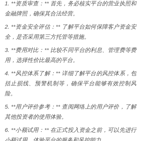
1. **资质审查：** 首先，务必核实平台的营业执照和
金融牌照，确保其合法经营。
2. **资金安全评估：** 了解平台如何保障客户资金安
全，是否采用第三方托管等措施。
3. **费用对比：** 比较不同平台的利息、管理费等费
用，选择性价比最高的平台。
4. **风控体系了解：** 详细了解平台的风控体系，包
括止损线、预警机制等，确保平台能够有效控制风
险。
5. **用户评价参考：** 查阅网络上的用户评价，了解
其他投资者的使用体验。
6. **小额试用：** 在正式投入资金之前，可以先进行
小额试用，体验平台的服务和风控能力。