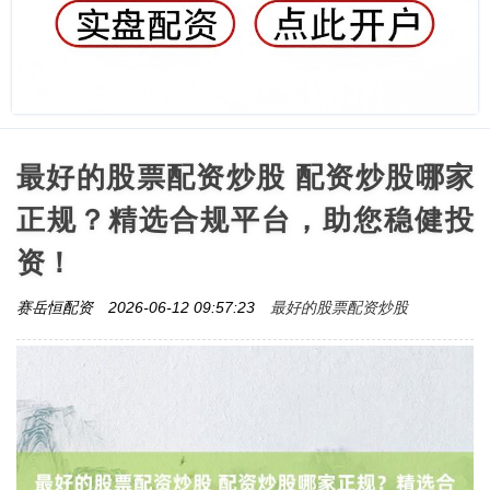
最好的股票配资炒股 配资炒股哪家
正规？精选合规平台，助您稳健投
资！
最好的股票配资炒股
赛岳恒配资
2026-06-12 09:57:23