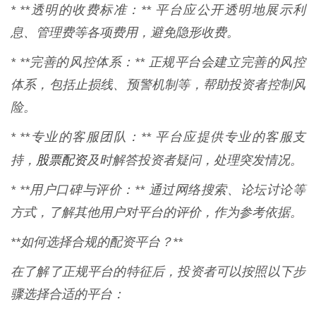
* **透明的收费标准：** 平台应公开透明地展示利
息、管理费等各项费用，避免隐形收费。
* **完善的风控体系：** 正规平台会建立完善的风控
体系，包括止损线、预警机制等，帮助投资者控制风
险。
* **专业的客服团队：** 平台应提供专业的客服支
股票配资
持，
及时解答投资者疑问，处理突发情况。
* **用户口碑与评价：** 通过网络搜索、论坛讨论等
方式，了解其他用户对平台的评价，作为参考依据。
**如何选择合规的配资平台？**
在了解了正规平台的特征后，投资者可以按照以下步
骤选择合适的平台：